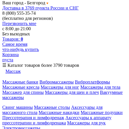
Ваш город -
Белгород
Доставка в 3769 пункта России и СНГ
8 (800) 555-35-74
(бесплатно для регионов)
Перезвонить мне
с 8:00 до 21:00
Без выходных
Товаров:
0
Самое время
что-нибудь купить
Корзина
пуста
☰
Каталог товаров
более 3790 товаров
Массаж
Массажные банки
Вибромассажеры
Виброплатформы
Массажные кресла
Массажеры для ног
Массажеры для тела
Массажер для спины
Массажеры для шеи и плеч
Вакуумные
массажеры
Свинг машины
Массажные столы
Аксессуары для
массажного стола
Массажные накидки
Массажные подушки
Прессотерапия и лимфодренаж
Аксессуары к аппарату
прессотерапии и лимфодренажа
Массажеры для рук
Электромассажеры