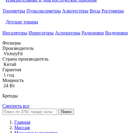
Тонометры
Пульсоксиметры
Алкотестеры
Весы
Ростомеры
Детские товары
Ингаляторы
Ирригаторы
Аспираторы
Радионяни
Видеоняни
Фильтры
Производитель
VictoryFit
Страна производитель
Китай
Гарантия
1 год
Мощность
24 Вт
Бренды
Смотреть все
Поиск
Главная
Массаж
Массажные подушки