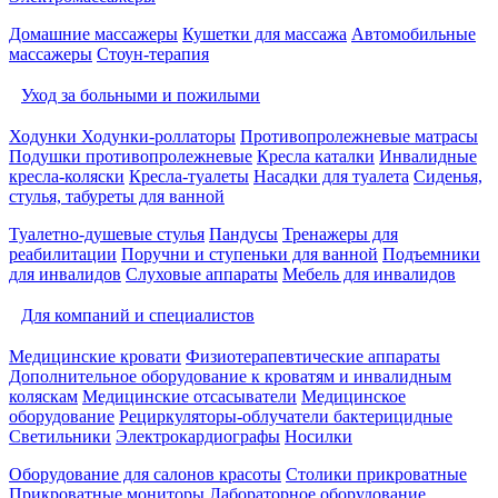
Домашние массажеры
Кушетки для массажа
Автомобильные
массажеры
Стоун-терапия
Уход за больными и пожилыми
Ходунки
Ходунки-роллаторы
Противопролежневые матрасы
Подушки противопролежневые
Кресла каталки
Инвалидные
кресла-коляски
Кресла-туалеты
Насадки для туалета
Сиденья,
стулья, табуреты для ванной
Туалетно-душевые стулья
Пандусы
Тренажеры для
реабилитации
Поручни и ступеньки для ванной
Подъемники
для инвалидов
Слуховые аппараты
Мебель для инвалидов
Для компаний и специалистов
Медицинские кровати
Физиотерапевтические аппараты
Дополнительное оборудование к кроватям и инвалидным
коляскам
Медицинские отсасыватели
Медицинское
оборудование
Рециркуляторы-облучатели бактерицидные
Светильники
Электрокардиографы
Носилки
Оборудование для салонов красоты
Столики прикроватные
Прикроватные мониторы
Лабораторное оборудование