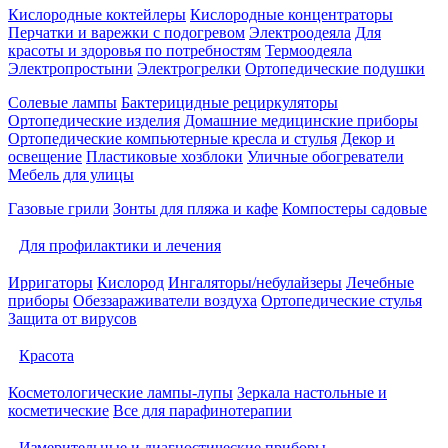
Кислородные коктейлеры
Кислородные концентраторы
Перчатки и варежки с подогревом
Электроодеяла
Для
красоты и здоровья по потребностям
Термоодеяла
Электропростыни
Электрогрелки
Ортопедические подушки
Солевые лампы
Бактерицидные рециркуляторы
Ортопедические изделия
Домашние медицинские приборы
Ортопедические компьютерные кресла и стулья
Декор и
освещение
Пластиковые хозблоки
Уличные обогреватели
Мебель для улицы
Газовые грили
Зонты для пляжа и кафе
Компостеры садовые
Для профилактики и лечения
Ирригаторы
Кислород
Ингаляторы/небулайзеры
Лечебные
приборы
Обеззараживатели воздуха
Ортопедические стулья
Защита от вирусов
Красота
Косметологические лампы-лупы
Зеркала настольные и
косметические
Все для парафинотерапии
Измерительные и диагностические приборы