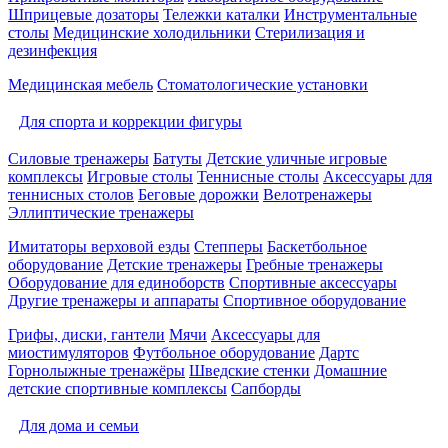
Шприцевые дозаторы
Тележки каталки
Инструментальные
столы
Медицинские холодильники
Стерилизация и
дезинфекция
Медицинская мебель
Стоматологические установки
Для спорта и коррекции фигуры
Силовые тренажеры
Батуты
Детские уличные игровые
комплексы
Игровые столы
Теннисные столы
Аксессуары для
теннисных столов
Беговые дорожки
Велотренажеры
Эллиптические тренажеры
Имитаторы верховой езды
Степперы
Баскетбольное
оборудование
Детские тренажеры
Гребные тренажеры
Оборудование для единоборств
Спортивные аксессуары
Другие тренажеры и аппараты
Спортивное оборудование
Грифы, диски, гантели
Мячи
Аксессуары для
миостимуляторов
Футбольное оборудование
Дартс
Горнолыжные тренажёры
Шведские стенки
Домашние
детские спортивные комплексы
Сапборды
Для дома и семьи