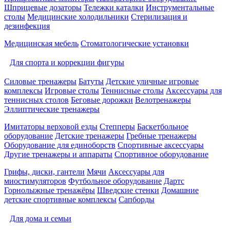
Шприцевые дозаторы
Тележки каталки
Инструментальные
столы
Медицинские холодильники
Стерилизация и
дезинфекция
Медицинская мебель
Стоматологические установки
Для спорта и коррекции фигуры
Силовые тренажеры
Батуты
Детские уличные игровые
комплексы
Игровые столы
Теннисные столы
Аксессуары для
теннисных столов
Беговые дорожки
Велотренажеры
Эллиптические тренажеры
Имитаторы верховой езды
Степперы
Баскетбольное
оборудование
Детские тренажеры
Гребные тренажеры
Оборудование для единоборств
Спортивные аксессуары
Другие тренажеры и аппараты
Спортивное оборудование
Грифы, диски, гантели
Мячи
Аксессуары для
миостимуляторов
Футбольное оборудование
Дартс
Горнолыжные тренажёры
Шведские стенки
Домашние
детские спортивные комплексы
Сапборды
Для дома и семьи