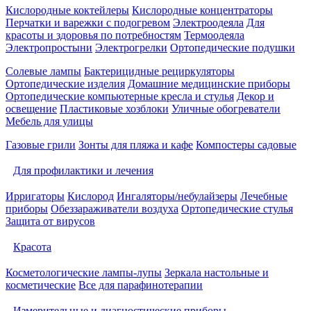
Кислородные коктейлеры
Кислородные концентраторы
Перчатки и варежки с подогревом
Электроодеяла
Для
красоты и здоровья по потребностям
Термоодеяла
Электропростыни
Электрогрелки
Ортопедические подушки
Солевые лампы
Бактерицидные рециркуляторы
Ортопедические изделия
Домашние медицинские приборы
Ортопедические компьютерные кресла и стулья
Декор и
освещение
Пластиковые хозблоки
Уличные обогреватели
Мебель для улицы
Газовые грили
Зонты для пляжа и кафе
Компостеры садовые
Для профилактики и лечения
Ирригаторы
Кислород
Ингаляторы/небулайзеры
Лечебные
приборы
Обеззараживатели воздуха
Ортопедические стулья
Защита от вирусов
Красота
Косметологические лампы-лупы
Зеркала настольные и
косметические
Все для парафинотерапии
Измерительные и диагностические приборы