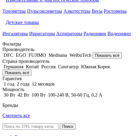
Тонометры
Пульсоксиметры
Алкотестеры
Весы
Ростомеры
Детские товары
Ингаляторы
Ирригаторы
Аспираторы
Радионяни
Видеоняни
Фильтры
Производитель
DFC
EGO
FUJIMO
Medisana
WelbuTech
Показать всё
Страна производитель
Германия
Китай
Россия
Сингапур
Южная Корея
Показать всё
Гарантия
1 год
2 года
12 месяцев
Мощность
30 Вт
42 Вт
100 Вт
100-240 В, 50-60 Гц, 0,2 А
Бренды
Смотреть все
Поиск