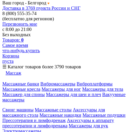
Ваш город -
Белгород
Доставка в 3769 пункта России и СНГ
8 (800) 555-35-74
(бесплатно для регионов)
Перезвонить мне
с 8:00 до 21:00
Без выходных
Товаров:
0
Самое время
что-нибудь купить
Корзина
пуста
☰
Каталог товаров
более 3790 товаров
Массаж
Массажные банки
Вибромассажеры
Виброплатформы
Массажные кресла
Массажеры для ног
Массажеры для тела
Массажер для спины
Массажеры для шеи и плеч
Вакуумные
массажеры
Свинг машины
Массажные столы
Аксессуары для
массажного стола
Массажные накидки
Массажные подушки
Прессотерапия и лимфодренаж
Аксессуары к аппарату
прессотерапии и лимфодренажа
Массажеры для рук
Электромассажеры