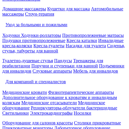
Домашние массажеры
Кушетки для массажа
Автомобильные
массажеры
Стоун-терапия
Уход за больными и пожилыми
Ходунки
Ходунки-роллаторы
Противопролежневые матрасы
Подушки противопролежневые
Кресла каталки
Инвалидные
кресла-коляски
Кресла-туалеты
Насадки для туалета
Сиденья,
стулья, табуреты для ванной
Туалетно-душевые стулья
Пандусы
Тренажеры для
реабилитации
Поручни и ступеньки для ванной
Подъемники
для инвалидов
Слуховые аппараты
Мебель для инвалидов
Для компаний и специалистов
Медицинские кровати
Физиотерапевтические аппараты
Дополнительное оборудование к кроватям и инвалидным
коляскам
Медицинские отсасыватели
Медицинское
оборудование
Рециркуляторы-облучатели бактерицидные
Светильники
Электрокардиографы
Носилки
Оборудование для салонов красоты
Столики прикроватные
Прикроватные мониторы
Лабораторное оборудование