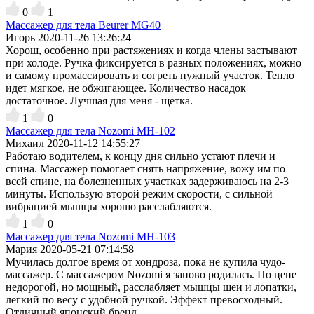
0
1
Массажер для тела Beurer MG40
Игорь
2020-11-26 13:26:24
Хорош, особенно при растяжениях и когда члены застывают
при холоде. Ручка фиксируется в разных положениях, можно
и самому промассировать и согреть нужный участок. Тепло
идет мягкое, не обжигающее. Количество насадок
достаточное. Лучшая для меня - щетка.
1
0
Массажер для тела Nozomi MH-102
Михаил
2020-11-12 14:55:27
Работаю водителем, к концу дня сильно устают плечи и
спина. Массажер помогает снять напряжение, вожу им по
всей спине, на болезненных участках задерживаюсь на 2-3
минуты. Использую второй режим скорости, с сильной
вибрацией мышцы хорошо расслабляются.
1
0
Массажер для тела Nozomi MH-103
Мария
2020-05-21 07:14:58
Мучилась долгое время от хондроза, пока не купила чудо-
массажер. С массажером Nozomi я заново родилась. По цене
недорогой, но мощный, расслабляет мышцы шеи и лопатки,
легкий по весу с удобной ручкой. Эффект превосходный.
Отличный японский бренд.