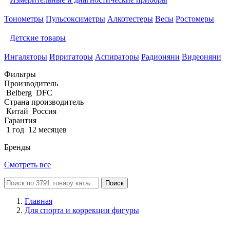
Тонометры
Пульсоксиметры
Алкотестеры
Весы
Ростомеры
Детские товары
Ингаляторы
Ирригаторы
Аспираторы
Радионяни
Видеоняни
Фильтры
Производитель
Belberg
DFC
Страна производитель
Китай
Россия
Гарантия
1 год
12 месяцев
Бренды
Смотреть все
Поиск
Главная
Для спорта и коррекции фигуры