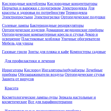
Кислородные коктейлеры
Кислородные концентраторы
Перчатки и варежки с подогревом
Электроодеяла
Для
красоты и здоровья по потребностям
Термоодеяла
Электропростыни
Электрогрелки
Ортопедические подушки
Солевые лампы
Бактерицидные рециркуляторы
Ортопедические изделия
Домашние медицинские приборы
Ортопедические компьютерные кресла и стулья
Декор и
освещение
Пластиковые хозблоки
Уличные обогреватели
Мебель для улицы
Газовые грили
Зонты для пляжа и кафе
Компостеры садовые
Для профилактики и лечения
Ирригаторы
Кислород
Ингаляторы/небулайзеры
Лечебные
приборы
Обеззараживатели воздуха
Ортопедические стулья
Защита от вирусов
Красота
Косметологические лампы-лупы
Зеркала настольные и
косметические
Все для парафинотерапии
Измерительные и диагностические приборы