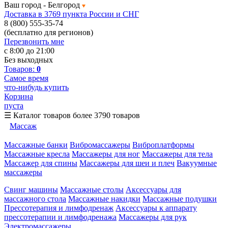
Ваш город -
Белгород
Доставка в 3769 пункта России и СНГ
8 (800) 555-35-74
(бесплатно для регионов)
Перезвонить мне
с 8:00 до 21:00
Без выходных
Товаров:
0
Самое время
что-нибудь купить
Корзина
пуста
☰
Каталог товаров
более 3790 товаров
Массаж
Массажные банки
Вибромассажеры
Виброплатформы
Массажные кресла
Массажеры для ног
Массажеры для тела
Массажер для спины
Массажеры для шеи и плеч
Вакуумные
массажеры
Свинг машины
Массажные столы
Аксессуары для
массажного стола
Массажные накидки
Массажные подушки
Прессотерапия и лимфодренаж
Аксессуары к аппарату
прессотерапии и лимфодренажа
Массажеры для рук
Электромассажеры