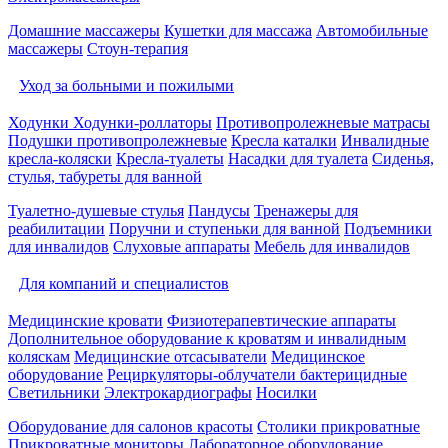
Домашние массажеры
Кушетки для массажа
Автомобильные
массажеры
Стоун-терапия
Уход за больными и пожилыми
Ходунки
Ходунки-роллаторы
Противопролежневые матрасы
Подушки противопролежневые
Кресла каталки
Инвалидные
кресла-коляски
Кресла-туалеты
Насадки для туалета
Сиденья,
стулья, табуреты для ванной
Туалетно-душевые стулья
Пандусы
Тренажеры для
реабилитации
Поручни и ступеньки для ванной
Подъемники
для инвалидов
Слуховые аппараты
Мебель для инвалидов
Для компаний и специалистов
Медицинские кровати
Физиотерапевтические аппараты
Дополнительное оборудование к кроватям и инвалидным
коляскам
Медицинские отсасыватели
Медицинское
оборудование
Рециркуляторы-облучатели бактерицидные
Светильники
Электрокардиографы
Носилки
Оборудование для салонов красоты
Столики прикроватные
Прикроватные мониторы
Лабораторное оборудование