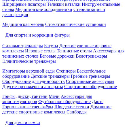
Шприцевые дозаторы
Тележки каталки
Инструментальные
столы
Медицинские холодильники
Стерилизация и
дезинфекция
Медицинская мебель
Стоматологические установки
Для спорта и коррекции фигуры
Силовые тренажеры
Батуты
Детские уличные игровые
комплексы
Игровые столы
Теннисные столы
Аксессуары для
теннисных столов
Беговые дорожки
Велотренажеры
Эллиптические тренажеры
Имитаторы верховой езды
Степперы
Баскетбольное
оборудование
Детские тренажеры
Гребные тренажеры
Оборудование для единоборств
Спортивные аксессуары
Другие тренажеры и аппараты
Спортивное оборудование
Грифы, диски, гантели
Мячи
Аксессуары для
миостимуляторов
Футбольное оборудование
Дартс
Горнолыжные тренажёры
Шведские стенки
Домашние
детские спортивные комплексы
Сапборды
Для дома и семьи