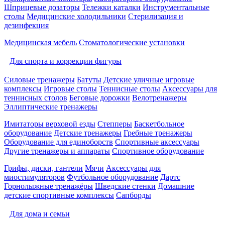
Шприцевые дозаторы
Тележки каталки
Инструментальные
столы
Медицинские холодильники
Стерилизация и
дезинфекция
Медицинская мебель
Стоматологические установки
Для спорта и коррекции фигуры
Силовые тренажеры
Батуты
Детские уличные игровые
комплексы
Игровые столы
Теннисные столы
Аксессуары для
теннисных столов
Беговые дорожки
Велотренажеры
Эллиптические тренажеры
Имитаторы верховой езды
Степперы
Баскетбольное
оборудование
Детские тренажеры
Гребные тренажеры
Оборудование для единоборств
Спортивные аксессуары
Другие тренажеры и аппараты
Спортивное оборудование
Грифы, диски, гантели
Мячи
Аксессуары для
миостимуляторов
Футбольное оборудование
Дартс
Горнолыжные тренажёры
Шведские стенки
Домашние
детские спортивные комплексы
Сапборды
Для дома и семьи