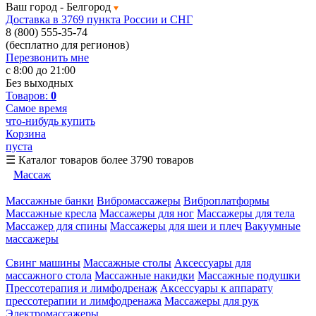
Ваш город -
Белгород
Доставка в 3769 пункта России и СНГ
8 (800) 555-35-74
(бесплатно для регионов)
Перезвонить мне
с 8:00 до 21:00
Без выходных
Товаров:
0
Самое время
что-нибудь купить
Корзина
пуста
☰
Каталог товаров
более 3790 товаров
Массаж
Массажные банки
Вибромассажеры
Виброплатформы
Массажные кресла
Массажеры для ног
Массажеры для тела
Массажер для спины
Массажеры для шеи и плеч
Вакуумные
массажеры
Свинг машины
Массажные столы
Аксессуары для
массажного стола
Массажные накидки
Массажные подушки
Прессотерапия и лимфодренаж
Аксессуары к аппарату
прессотерапии и лимфодренажа
Массажеры для рук
Электромассажеры