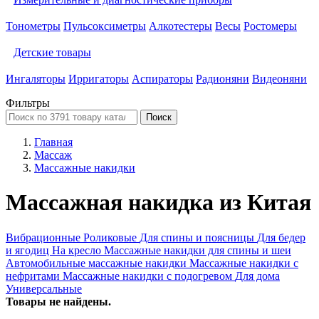
Тонометры
Пульсоксиметры
Алкотестеры
Весы
Ростомеры
Детские товары
Ингаляторы
Ирригаторы
Аспираторы
Радионяни
Видеоняни
Фильтры
Поиск
Главная
Массаж
Массажные накидки
Массажная накидка из Китая
Вибрационные
Роликовые
Для спины и поясницы
Для бедер
и ягодиц
На кресло
Массажные накидки для спины и шеи
Автомобильные массажные накидки
Массажные накидки с
нефритами
Массажные накидки с подогревом
Для дома
Универсальные
Товары не найдены.