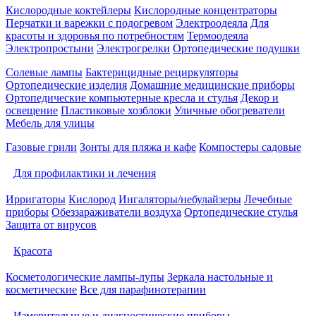
Кислородные коктейлеры
Кислородные концентраторы
Перчатки и варежки с подогревом
Электроодеяла
Для
красоты и здоровья по потребностям
Термоодеяла
Электропростыни
Электрогрелки
Ортопедические подушки
Солевые лампы
Бактерицидные рециркуляторы
Ортопедические изделия
Домашние медицинские приборы
Ортопедические компьютерные кресла и стулья
Декор и
освещение
Пластиковые хозблоки
Уличные обогреватели
Мебель для улицы
Газовые грили
Зонты для пляжа и кафе
Компостеры садовые
Для профилактики и лечения
Ирригаторы
Кислород
Ингаляторы/небулайзеры
Лечебные
приборы
Обеззараживатели воздуха
Ортопедические стулья
Защита от вирусов
Красота
Косметологические лампы-лупы
Зеркала настольные и
косметические
Все для парафинотерапии
Измерительные и диагностические приборы