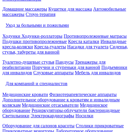
Домашние массажеры
Кушетки для массажа
Автомобильные
массажеры
Стоун-терапия
Уход за больными и пожилыми
Ходунки
Ходунки-роллаторы
Противопролежневые матрасы
Подушки противопролежневые
Кресла каталки
Инвалидные
кресла-коляски
Кресла-туалеты
Насадки для туалета
Сиденья,
стулья, табуреты для ванной
Туалетно-душевые стулья
Пандусы
Тренажеры для
реабилитации
Поручни и ступеньки для ванной
Подъемники
для инвалидов
Слуховые аппараты
Мебель для инвалидов
Для компаний и специалистов
Медицинские кровати
Физиотерапевтические аппараты
Дополнительное оборудование к кроватям и инвалидным
коляскам
Медицинские отсасыватели
Медицинское
оборудование
Рециркуляторы-облучатели бактерицидные
Светильники
Электрокардиографы
Носилки
Оборудование для салонов красоты
Столики прикроватные
Прикроватные мониторы
Лабораторное оборудование