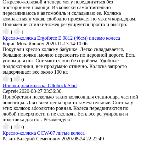
С кресло-коляской я теперь могу передвигаться без
посторонней помощи. Из коляски самостоятельно
пересаживаюсь в автомобиль и складываю ее. Коляска
компактная и узкая, свободно проезжает по узким коридорам.
Положение спинки/ножек регулируется просто и быстро.
1
1
Кресло-коляска Ergoforce E 0812 (46см) пневмо колеса
Борис Михайлович
2020-11-13 14:10:06
Покупали кресло-коляску бабушке. Легко складывается,
большие ножки, можно перевозить по неровной дороге. Есть
упоры для ног. Снимаются они без проблем. Удобные
подлокотники, все продумано отлично. Коляска запросто
выдерживает вес около 100 кг.
1
0
Инвалидная коляска Ottobock Start
Сергей
2020-08-27 23:36:36
Приобретали несколько таких колясок для стационара частной
больницы. Для своей цены просто замечательные. Спинка у
этих колясок абсолютно ровная. Колеса передвигаются по
любой поверхности и не скользят. Есть все регулировки и
подставка для ног. Рекомендую!
1
0
Кресло-коляска CCW-07 литые колеса
Разин Валерий Семенович
2020-08-24 22:22:49