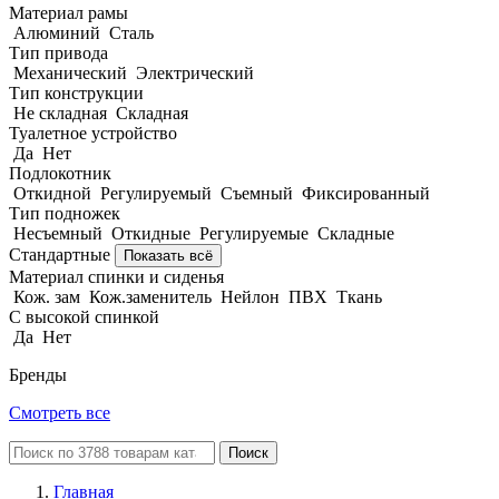
Материал рамы
Алюминий
Сталь
Тип привода
Механический
Электрический
Тип конструкции
Не складная
Складная
Туалетное устройство
Да
Нет
Подлокотник
Откидной
Регулируемый
Съемный
Фиксированный
Тип подножек
Несъемный
Откидные
Регулируемые
Складные
Стандартные
Показать всё
Материал спинки и сиденья
Кож. зам
Кож.заменитель
Нейлон
ПВХ
Ткань
С высокой спинкой
Да
Нет
Бренды
Смотреть все
Поиск
Главная