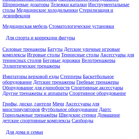
Шприцевые дозаторы
Тележки каталки
Инструментальные
столы
Медицинские холодильники
Стерилизация и
дезинфекция
Медицинская мебель
Стоматологические установки
Для спорта и коррекции фигуры
Силовые тренажеры
Батуты
Детские уличные игровые
комплексы
Игровые столы
Теннисные столы
Аксессуары для
теннисных столов
Беговые дорожки
Велотренажеры
Эллиптические тренажеры
Имитаторы верховой езды
Степперы
Баскетбольное
оборудование
Детские тренажеры
Гребные тренажеры
Оборудование для единоборств
Спортивные аксессуары
Другие тренажеры и аппараты
Спортивное оборудование
Грифы, диски, гантели
Мячи
Аксессуары для
миостимуляторов
Футбольное оборудование
Дартс
Горнолыжные тренажёры
Шведские стенки
Домашние
детские спортивные комплексы
Сапборды
Для дома и семьи