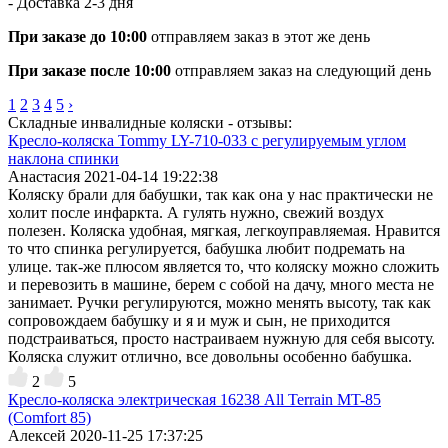
- Доставка
2-3 дня
При заказе до 10:00
отправляем заказ в этот же день
При заказе после 10:00
отправляем заказ на следующий день
1
2
3
4
5
›
Складные инвалидные коляски - отзывы:
Кресло-коляска Tommy LY-710-033 с регулируемым углом
наклона спинки
Анастасия
2021-04-14 19:22:38
Коляску брали для бабушки, так как она у нас практически не
холит после инфаркта. А гулять нужно, свежий воздух
полезен. Коляска удобная, мягкая, легкоуправляемая. Нравится
то что спинка регулируется, бабушка любит подремать на
улице. так-же плюсом является то, что коляску можно сложить
и перевозить в машине, берем с собой на дачу, много места не
занимает. Ручки регулируются, можно менять высоту, так как
сопровождаем бабушку и я и муж и сын, не приходится
подстраиваться, просто настраиваем нужную для себя высоту.
Коляска служит отлично, все довольны особенно бабушка.
2
5
Кресло-коляска электрическая 16238 All Terrain MT-85
(Comfort 85)
Алексей
2020-11-25 17:37:25