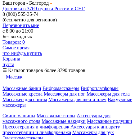
Ваш город -
Белгород
Доставка в 3769 пункта России и СНГ
8 (800) 555-35-74
(бесплатно для регионов)
Перезвонить мне
с 8:00 до 21:00
Без выходных
Товаров:
0
Самое время
что-нибудь купить
Корзина
пуста
☰
Каталог товаров
более 3790 товаров
Массаж
Массажные банки
Вибромассажеры
Виброплатформы
Массажные кресла
Массажеры для ног
Массажеры для тела
Массажер для спины
Массажеры для шеи и плеч
Вакуумные
массажеры
Свинг машины
Массажные столы
Аксессуары для
массажного стола
Массажные накидки
Массажные подушки
Прессотерапия и лимфодренаж
Аксессуары к аппарату
прессотерапии и лимфодренажа
Массажеры для рук
Электромассажеры