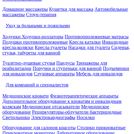
Домашние массажеры
Кушетки для массажа
Автомобильные
массажеры
Стоун-терапия
Уход за больными и пожилыми
Ходунки
Ходунки-роллаторы
Противопролежневые матрасы
Подушки противопролежневые
Кресла каталки
Инвалидные
кресла-коляски
Кресла-туалеты
Насадки для туалета
Сиденья,
стулья, табуреты для ванной
Туалетно-душевые стулья
Пандусы
Тренажеры для
реабилитации
Поручни и ступеньки для ванной
Подъемники
для инвалидов
Слуховые аппараты
Мебель для инвалидов
Для компаний и специалистов
Медицинские кровати
Физиотерапевтические аппараты
Дополнительное оборудование к кроватям и инвалидным
коляскам
Медицинские отсасыватели
Медицинское
оборудование
Рециркуляторы-облучатели бактерицидные
Светильники
Электрокардиографы
Носилки
Оборудование для салонов красоты
Столики прикроватные
Прикроватные мониторы
Лабораторное оборудование