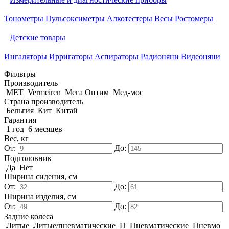
Тонометры
Пульсоксиметры
Алкотестеры
Весы
Ростомеры
Детские товары
Ингаляторы
Ирригаторы
Аспираторы
Радионяни
Видеоняни
Фильтры
Производитель
MET
Vermeiren
Мега Оптим
Мед-мос
Страна производитель
Бельгия
Кит
Китай
Гарантия
1 год
6 месяцев
Вес, кг
От:
До:
Подголовник
Да
Нет
Ширина сидения, см
От:
До:
Ширина изделия, см
От:
До:
Задние колеса
Литые
Литые/пневматические
П
Пневматические
Пневмо