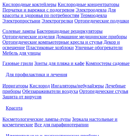
Кислородные коктейлеры
Кислородные концентраторы
Перчатки и варежки с подогревом
Электроодеяла
Для
красоты и здоровья по потребностям
Термоодеяла
Электропростыни
Электрогрелки
Ортопедические подушки
Солевые лампы
Бактерицидные рециркуляторы
Ортопедические изделия
Домашние медицинские приборы
Ортопедические компьютерные кресла и стулья
Декор и
освещение
Пластиковые хозблоки
Уличные обогреватели
Мебель для улицы
Газовые грили
Зонты для пляжа и кафе
Компостеры садовые
Для профилактики и лечения
Ирригаторы
Кислород
Ингаляторы/небулайзеры
Лечебные
приборы
Обеззараживатели воздуха
Ортопедические стулья
Защита от вирусов
Красота
Косметологические лампы-лупы
Зеркала настольные и
косметические
Все для парафинотерапии
Измерительные и диагностические приборы