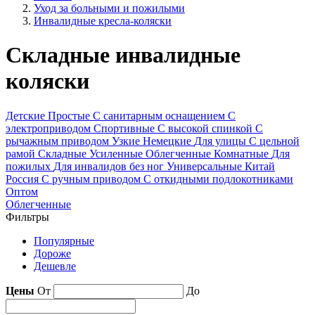
Уход за больными и пожилыми
Инвалидные кресла-коляски
Складные инвалидные
коляски
Детские
Простые
С санитарным оснащением
С
электроприводом
Спортивные
С высокой спинкой
С
рычажным приводом
Узкие
Немецкие
Для улицы
С цельной
рамой
Складные
Усиленные
Облегченные
Комнатные
Для
пожилых
Для инвалидов без ног
Универсальные
Китай
Россия
С ручным приводом
С откидными подлокотниками
Оптом
Облегченные
Фильтры
Популярные
Дороже
Дешевле
Цены
От
До