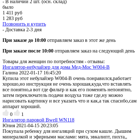
- В наличии 2 шт. (осн. склад)
было
1 411 руб
1 283 руб
Позвонить и купить
- Доставка
2-3 дня
При заказе до 10:00
отправляем заказ в этот же день
При заказе после 10:00
отправляем заказ на следующий день
Товары для женщин по потребностям - отзывы:
Ингалятор-небулайзер для дома Мед-Мос W004-B
Галина
2022-01-17 16:45:20
Купила этот небулайзер W004-B очень понравился,работает
хорошо,но инструкция не очень хорошая,куда,что вставлять
все понятно,а вот где фильтр и как его поменять непонятно,
затем переключатель подачи воздуха тоже где,ну можно
нарисовать картинку и все указать что и как,а так спасибо,сам
аппарат хороший.
0
1
Ингалятор паровой Bwell WN118
Юлия
2021-04-15 20:23:05
Покупала ребенку для ингаляций при сухом кашле. Дышим
минералкой и эфирными маслами: мята, эвкалипт, пихта,,