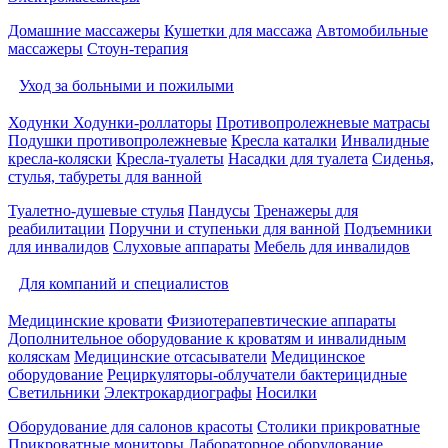
Домашние массажеры
Кушетки для массажа
Автомобильные
массажеры
Стоун-терапия
Уход за больными и пожилыми
Ходунки
Ходунки-роллаторы
Противопролежневые матрасы
Подушки противопролежневые
Кресла каталки
Инвалидные
кресла-коляски
Кресла-туалеты
Насадки для туалета
Сиденья,
стулья, табуреты для ванной
Туалетно-душевые стулья
Пандусы
Тренажеры для
реабилитации
Поручни и ступеньки для ванной
Подъемники
для инвалидов
Слуховые аппараты
Мебель для инвалидов
Для компаний и специалистов
Медицинские кровати
Физиотерапевтические аппараты
Дополнительное оборудование к кроватям и инвалидным
коляскам
Медицинские отсасыватели
Медицинское
оборудование
Рециркуляторы-облучатели бактерицидные
Светильники
Электрокардиографы
Носилки
Оборудование для салонов красоты
Столики прикроватные
Прикроватные мониторы
Лабораторное оборудование