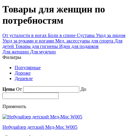
Товары для женщин по
потребностям
От усталости в ногах
Боли в спине
Суставы
Уход за лицом
Уход за руками и ногами
Мед. аксессуары для спорта
Для
детей
Товары для гигиены
Идеи для подарков
Для женщин
Для мужчин
Фильтры
Популярные
Дороже
Дешевле
Цены
От
До
Применить
Небулайзер детский Мед-Мос W005