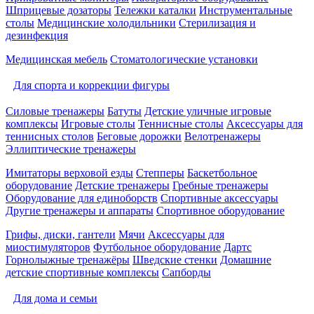
Шприцевые дозаторы
Тележки каталки
Инструментальные
столы
Медицинские холодильники
Стерилизация и
дезинфекция
Медицинская мебель
Стоматологические установки
Для спорта и коррекции фигуры
Силовые тренажеры
Батуты
Детские уличные игровые
комплексы
Игровые столы
Теннисные столы
Аксессуары для
теннисных столов
Беговые дорожки
Велотренажеры
Эллиптические тренажеры
Имитаторы верховой езды
Степперы
Баскетбольное
оборудование
Детские тренажеры
Гребные тренажеры
Оборудование для единоборств
Спортивные аксессуары
Другие тренажеры и аппараты
Спортивное оборудование
Грифы, диски, гантели
Мячи
Аксессуары для
миостимуляторов
Футбольное оборудование
Дартс
Горнолыжные тренажёры
Шведские стенки
Домашние
детские спортивные комплексы
Сапборды
Для дома и семьи