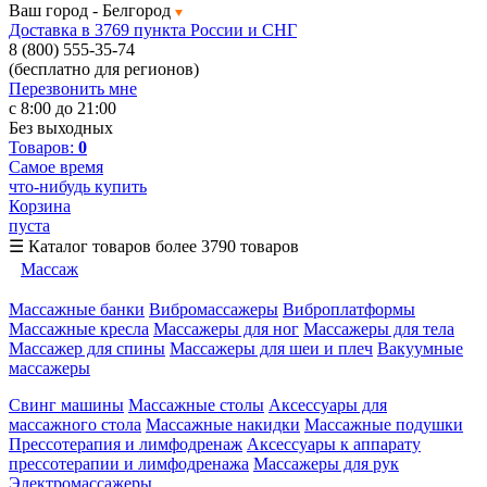
Ваш город -
Белгород
Доставка в 3769 пункта России и СНГ
8 (800) 555-35-74
(бесплатно для регионов)
Перезвонить мне
с 8:00 до 21:00
Без выходных
Товаров:
0
Самое время
что-нибудь купить
Корзина
пуста
☰
Каталог товаров
более 3790 товаров
Массаж
Массажные банки
Вибромассажеры
Виброплатформы
Массажные кресла
Массажеры для ног
Массажеры для тела
Массажер для спины
Массажеры для шеи и плеч
Вакуумные
массажеры
Свинг машины
Массажные столы
Аксессуары для
массажного стола
Массажные накидки
Массажные подушки
Прессотерапия и лимфодренаж
Аксессуары к аппарату
прессотерапии и лимфодренажа
Массажеры для рук
Электромассажеры