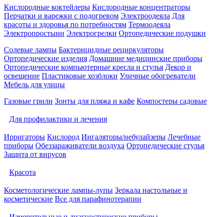
Кислородные коктейлеры
Кислородные концентраторы
Перчатки и варежки с подогревом
Электроодеяла
Для
красоты и здоровья по потребностям
Термоодеяла
Электропростыни
Электрогрелки
Ортопедические подушки
Солевые лампы
Бактерицидные рециркуляторы
Ортопедические изделия
Домашние медицинские приборы
Ортопедические компьютерные кресла и стулья
Декор и
освещение
Пластиковые хозблоки
Уличные обогреватели
Мебель для улицы
Газовые грили
Зонты для пляжа и кафе
Компостеры садовые
Для профилактики и лечения
Ирригаторы
Кислород
Ингаляторы/небулайзеры
Лечебные
приборы
Обеззараживатели воздуха
Ортопедические стулья
Защита от вирусов
Красота
Косметологические лампы-лупы
Зеркала настольные и
косметические
Все для парафинотерапии
Измерительные и диагностические приборы