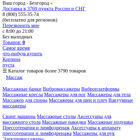
Ваш город -
Белгород
Доставка в 3769 пункта России и СНГ
8 (800) 555-35-74
(бесплатно для регионов)
Перезвонить мне
с 8:00 до 21:00
Без выходных
Товаров:
0
Самое время
что-нибудь купить
Корзина
пуста
☰
Каталог товаров
более 3790 товаров
Массаж
Массажные банки
Вибромассажеры
Виброплатформы
Массажные кресла
Массажеры для ног
Массажеры для тела
Массажер для спины
Массажеры для шеи и плеч
Вакуумные
массажеры
Свинг машины
Массажные столы
Аксессуары для
массажного стола
Массажные накидки
Массажные подушки
Прессотерапия и лимфодренаж
Аксессуары к аппарату
прессотерапии и лимфодренажа
Массажеры для рук
Электромассажеры