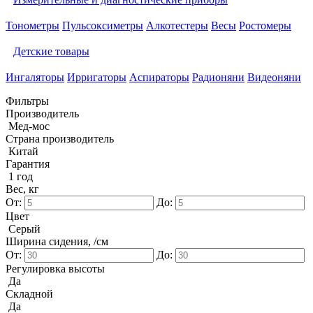
Тонометры
Пульсоксиметры
Алкотестеры
Весы
Ростомеры
Детские товары
Ингаляторы
Ирригаторы
Аспираторы
Радионяни
Видеоняни
Фильтры
Производитель
Мед-мос
Страна производитель
Китай
Гарантия
1 год
Вес, кг
От:
До:
Цвет
Серый
Ширина сидения, /см
От:
До:
Регулировка высоты
Да
Складной
Да