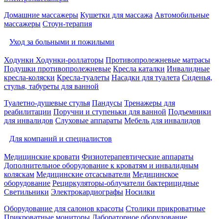
Домашние массажеры
Кушетки для массажа
Автомобильные
массажеры
Стоун-терапия
Уход за больными и пожилыми
Ходунки
Ходунки-роллаторы
Противопролежневые матрасы
Подушки противопролежневые
Кресла каталки
Инвалидные
кресла-коляски
Кресла-туалеты
Насадки для туалета
Сиденья,
стулья, табуреты для ванной
Туалетно-душевые стулья
Пандусы
Тренажеры для
реабилитации
Поручни и ступеньки для ванной
Подъемники
для инвалидов
Слуховые аппараты
Мебель для инвалидов
Для компаний и специалистов
Медицинские кровати
Физиотерапевтические аппараты
Дополнительное оборудование к кроватям и инвалидным
коляскам
Медицинские отсасыватели
Медицинское
оборудование
Рециркуляторы-облучатели бактерицидные
Светильники
Электрокардиографы
Носилки
Оборудование для салонов красоты
Столики прикроватные
Прикроватные мониторы
Лабораторное оборудование