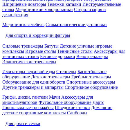
Шприцевые дозаторы
Тележки каталки
Инструментальные
столы
Медицинские холодильники
Стерилизация и
дезинфекция
Медицинская мебель
Стоматологические установки
Для спорта и коррекции фигуры
Силовые тренажеры
Батуты
Детские уличные игровые
комплексы
Игровые столы
Теннисные столы
Аксессуары для
теннисных столов
Беговые дорожки
Велотренажеры
Эллиптические тренажеры
Имитаторы верховой езды
Степперы
Баскетбольное
оборудование
Детские тренажеры
Гребные тренажеры
Оборудование для единоборств
Спортивные аксессуары
Другие тренажеры и аппараты
Спортивное оборудование
Грифы, диски, гантели
Мячи
Аксессуары для
миостимуляторов
Футбольное оборудование
Дартс
Горнолыжные тренажёры
Шведские стенки
Домашние
детские спортивные комплексы
Сапборды
Для дома и семьи