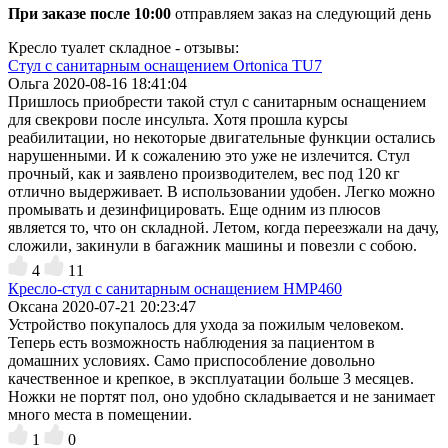
При заказе после 10:00
отправляем заказ на следующий день
Кресло туалет складное - отзывы:
Стул с санитарным оснащением Ortonica TU7
Ольга
2020-08-16 18:41:04
Пришлось приобрести такой стул с санитарным оснащением
для свекрови после инсульта. Хотя прошла курсы
реабилитации, но некоторые двигательные функции остались
нарушенными. И к сожалению это уже не излечится. Стул
прочный, как и заявлено производителем, вес под 120 кг
отлично выдерживает. В использовании удобен. Легко можно
промывать и дезинфицировать. Еще одним из плюсов
является то, что он складной. Летом, когда переезжали на дачу,
сложили, закинули в багажник машины и повезли с собою.
4
11
Кресло-стул с санитарным оснащением HMP460
Оксана
2020-07-21 20:23:47
Устройство покупалось для ухода за пожилым человеком.
Теперь есть возможность наблюдения за пациентом в
домашних условиях. Само приспособление довольно
качественное и крепкое, в эксплуатации больше 3 месяцев.
Ножки не портят пол, оно удобно складывается и не занимает
много места в помещении.
1
0