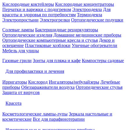
Кислородные коктейлеры
Кислородные концентраторы
Перчатки и варежки с подогревом
Электроодеяла
Для
красоты и здоровья по потребностям
Термоодеяла
Электропростыни
Электрогрелки
Ортопедические подушки
Солевые лампы
Бактерицидные рециркуляторы
Ортопедические изделия
Домашние медицинские приборы
Ортопедические компьютерные кресла и стулья
Декор и
освещение
Пластиковые хозблоки
Уличные обогреватели
Мебель для улицы
Газовые грили
Зонты для пляжа и кафе
Компостеры садовые
Для профилактики и лечения
Ирригаторы
Кислород
Ингаляторы/небулайзеры
Лечебные
приборы
Обеззараживатели воздуха
Ортопедические стулья
Защита от вирусов
Красота
Косметологические лампы-лупы
Зеркала настольные и
косметические
Все для парафинотерапии
Измерительные и диагностические приборы