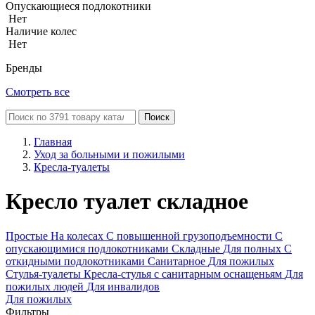
Опускающиеся подлокотники
Нет
Наличие колес
Нет
Бренды
Смотреть все
Поиск
Главная
Уход за больными и пожилыми
Кресла-туалеты
Кресло туалет складное
Простые
На колесах
С повышенной грузоподъемности
С
опускающимися подлокотниками
Складные
Для полных
С
откидными подлокотниками
Санитарное
Для пожилых
Стулья-туалеты
Кресла-стулья с санитарным оснащеньям
Для
пожилых людей
Для инвалидов
Для пожилых
Фильтры