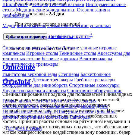
В удобное для вас время!
Шприцевые дозаторы
Тележки каталки
Инструментальные
столы
Медицинские холодильники
Стерилизация и
Срок доставки -
2-3 дня
дезинфекция
При условии товара в наличии!
Медицинская мебель
Стоматологические установки
*
Позвонить и купить
Для спорта и коррекции фигуры
Добавить в корзину
*
Силовые тренажеры
Батуты
Детские уличные игровые
- Звонок по России бесплатный.
комплексы
Игровые столы
Теннисные столы
Аксессуары для
теннисных столов
Беговые дорожки
Велотренажеры
Эллиптические тренажеры
Описание
Имитаторы верховой езды
Степперы
Баскетбольное
оборудование
Детские тренажеры
Гребные тренажеры
Отзывы
Оборудование для единоборств
Спортивные аксессуары
Другие тренажеры и аппараты
Спортивное оборудование
Специализированная подушка для пользователей инвалидных
колясок, предназначенная для профилактики пролежней,
Грифы, диски, гантели
Мячи
Аксессуары для
снятия усталости, расслабления мышц и улучшения
миостимуляторов
Футбольное оборудование
Дартс
кровообращения за счёт массажного воздействия. Изделие
Горнолыжные тренажёры
Шведские стенки
Домашние
снижает давление на область копчика и тазобедренных
детские спортивные комплексы
Сапборды
костей. Принцип работы основан на ритмичном надувании и
сдувании внутренних воздушных подушек, что обеспечивает
Для дома и семьи
мягкое компрессионное воздействие на зону поясницы, бёдер