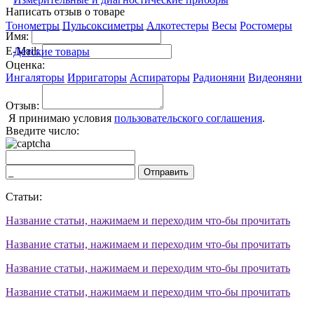
Написать отзыв о товаре
Тонометры
Пульсоксиметры
Алкотестеры
Весы
Ростомеры
Имя:
E-Mail:
Детские товары
Оценка:
Ингаляторы
Ирригаторы
Аспираторы
Радионяни
Видеоняни
Отзыв:
Я принимаю условия
пользовательского соглашения
.
Введите число:
Отправить
Статьи:
Название статьи, нажимаем и переходим что-бы прочитать
Название статьи, нажимаем и переходим что-бы прочитать
Название статьи, нажимаем и переходим что-бы прочитать
Название статьи, нажимаем и переходим что-бы прочитать