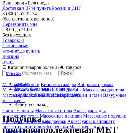
Ваш город -
Белгород
Доставка в 3744 пункта России и СНГ
8 (800) 555-35-74
(бесплатно для регионов)
Перезвонить мне
с 8:00 до 21:00
Без выходных
Товаров:
0
Самое время
что-нибудь купить
Корзина
пуста
☰
Каталог товаров
более 3790 товаров
Массаж
Поиск
Главная
Массажные банки
Вибромассажеры
Виброплатформы
Уход за больными и пожилыми
Массажные кресла
Массажеры для ног
Массажеры для тела
Подушки противопролежневые
Массажер для спины
Массажеры для шеи и плеч
Вакуумные
массажеры
Вернуться назад
Свинг машины
Массажные столы
Аксессуары для
массажного стола
Массажные накидки
Массажные подушки
Подушка
Прессотерапия и лимфодренаж
Аксессуары к аппарату
прессотерапии и лимфодренажа
Массажеры для рук
противопролежневая MET
Электромассажеры